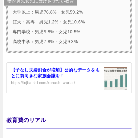
妻が男児女児に受けさせたい教育
大学以上：男児76.8%・女児59.2%
短大・高専：男児1.2%・女児10.6%
専門学校：男児5.8%・女児10.5%
高校中学：男児7.8%・女児9.3%
【子なし夫婦割合が増加】公的なデータをも
とに前向きな家族会議を！
https://tojitaishi.com/konashi-wariai/
教育費のリアル