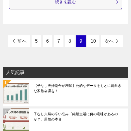
続きを読む
前へ
5
6
7
8
9
10
次へ
人気記事
【子なし夫婦割合が増加】公的なデータをもとに前向き
な家族会議を！
子なし夫婦の辛い悩み「結婚生活に何の意味があるの
か？」男性の本音