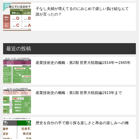
子なし夫婦が増えてるのにみじめで虚しい負け組なんて
誰が言ったの？
最近の投稿
産業技術史の概略：第2期 世界大戦期編1914年〜1945年
産業技術史の概略：第1期 世界大戦前編1913年まで
歴史を自分の手で掘り探る楽しさと再会の楽しみへの種