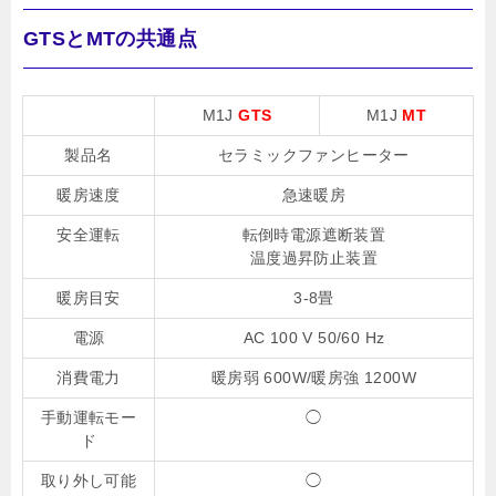
GTSとMTの共通点
M1J
GTS
M1J
MT
製品名
セラミックファンヒーター
暖房速度
急速暖房
安全運転
転倒時電源遮断装置
温度過昇防止装置
暖房目安
3-8畳
電源
AC 100 V 50/60 Hz
消費電力
暖房弱 600W/暖房強 1200W
手動運転モー
◯
ド
取り外し可能
◯