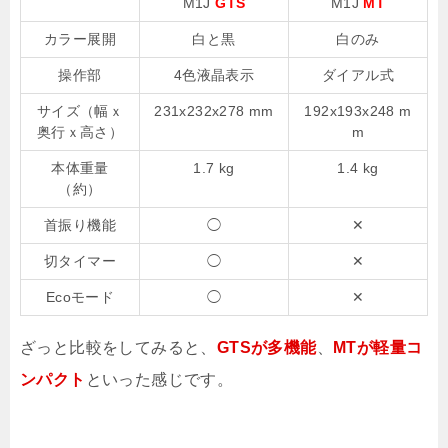
M1J
GTS
M1J
MT
カラー展開
白と黒
白のみ
操作部
4色液晶表示
ダイアル式
サイズ（幅ｘ
231x232x278 mm
192x193x248 m
奥行ｘ高さ）
m
本体重量
1.7 kg
1.4 kg
（約）
首振り機能
◯
✕
切タイマー
◯
✕
Ecoモード
◯
✕
ざっと比較をしてみると、
GTSが多機能
、
MTが軽量コ
ンパクト
といった感じです。