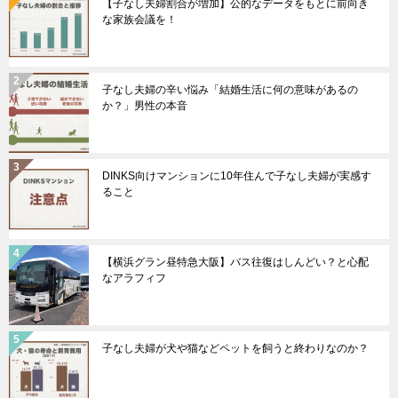
【子なし夫婦割合が増加】公的なデータをもとに前向き
ー
な家族会議を！
シ
ョ
ン
子なし夫婦の辛い悩み「結婚生活に何の意味があるの
か？」男性の本音
DINKS向けマンションに10年住んで子なし夫婦が実感す
ること
【横浜グラン昼特急大阪】バス往復はしんどい？と心配
なアラフィフ
子なし夫婦が犬や猫などペットを飼うと終わりなのか？