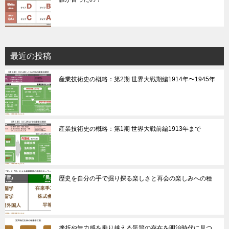
最近の投稿
産業技術史の概略：第2期 世界大戦期編1914年〜1945年
産業技術史の概略：第1期 世界大戦前編1913年まで
歴史を自分の手で掘り探る楽しさと再会の楽しみへの種
挫折や無力感を乗り越える気質の存在を明治時代に見つ