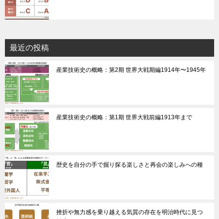
最近の投稿
産業技術史の概略：第2期 世界大戦期編1914年〜1945年
産業技術史の概略：第1期 世界大戦前編1913年まで
歴史を自分の手で掘り探る楽しさと再会の楽しみへの種
挫折や無力感を乗り越える気質の存在を明治時代に見つ