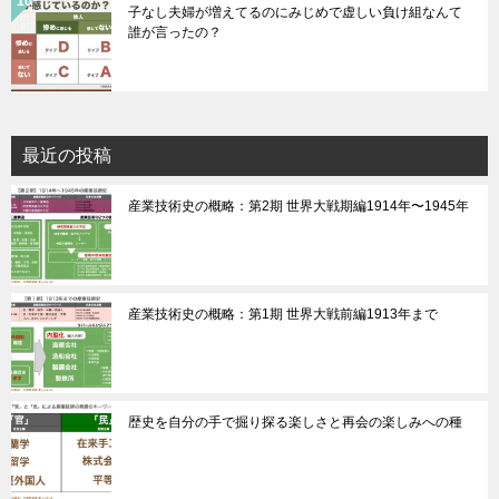
子なし夫婦が増えてるのにみじめで虚しい負け組なんて
誰が言ったの？
最近の投稿
産業技術史の概略：第2期 世界大戦期編1914年〜1945年
産業技術史の概略：第1期 世界大戦前編1913年まで
歴史を自分の手で掘り探る楽しさと再会の楽しみへの種